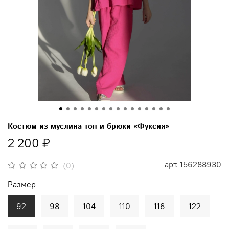
Костюм из муслина топ и брюки «Фуксия»
2 200 ₽
арт.
156288930
(0)
Размер
92
98
104
110
116
122