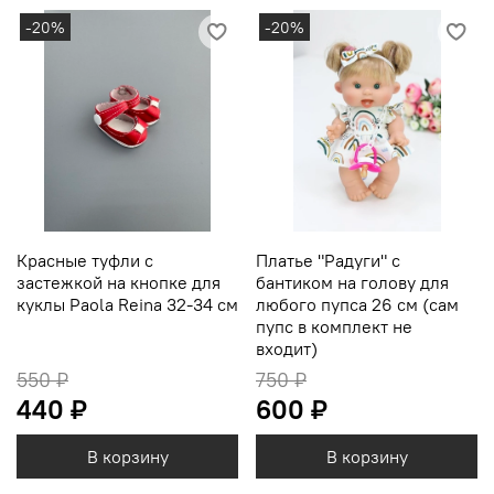
-20%
-20%
Красные туфли с
Платье "Радуги" с
застежкой на кнопке для
бантиком на голову для
куклы Paola Reina 32-34 см
любого пупса 26 см (сам
пупс в комплект не
входит)
550 ₽
750 ₽
440 ₽
600 ₽
В корзину
В корзину