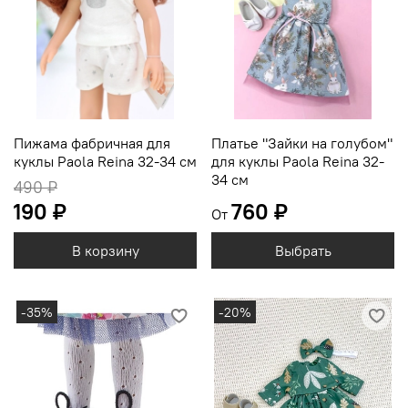
Пижама фабричная для
Платье "Зайки на голубом"
куклы Paola Reina 32-34 см
для куклы Paola Reina 32-
34 см
490 ₽
190 ₽
760 ₽
От
В корзину
Выбрать
-35%
-20%