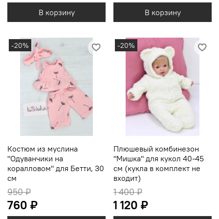
В корзину
В корзину
-20%
-20%
Костюм из муслина
Плюшевый комбинезон
"Одуванчики на
"Мишка" для кукол 40-45
коралловом" для Бетти, 30
см (кукла в комплект не
см
входит)
950 ₽
1 400 ₽
760 ₽
1 120 ₽