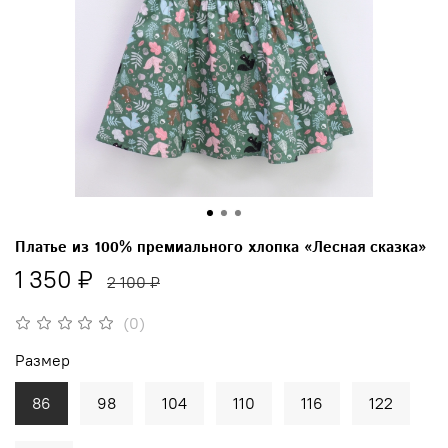
Платье из 100% премиального хлопка «Лесная сказка»
1 350 ₽
2 100 ₽
(0)
Размер
86
98
104
110
116
122